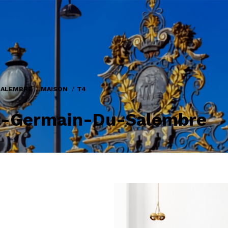
SALEMBRE
MAISON
T4
St-Germain-Du-Salembre