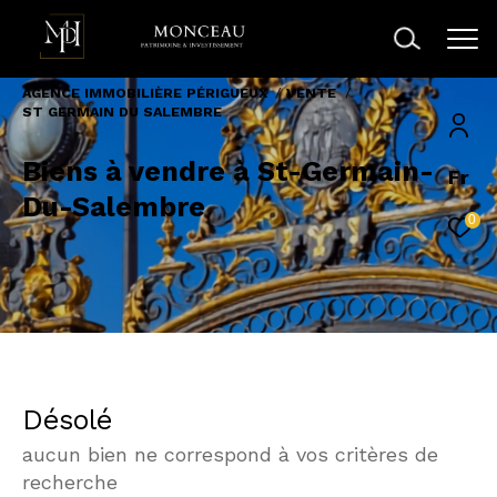
AGENCE IMMOBILIÈRE PÉRIGUEUX
VENTE
ST GERMAIN DU SALEMBRE
Biens à vendre à St-Germain-
Fr
Du-Salembre
0
Désolé
aucun bien ne correspond à vos critères de
recherche