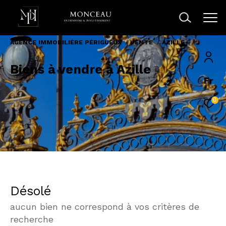
AGENCE IMMOBILIÈRE PÉRIGUEUX
VENTE
AZILLE
Biens à vendre à Azille
Fr
0
Désolé
aucun bien ne correspond à vos critères de
recherche