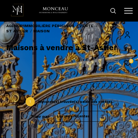
AGENCE IMMOBILIÈRE PÉRIGUEUX
VENTE
ST ASTIER
MAISON
Maisons à vendre à St-Astier
Fr
0
1
Annonce(s) trouvée(s) selon vos critères
Trier par
Les plus récentes