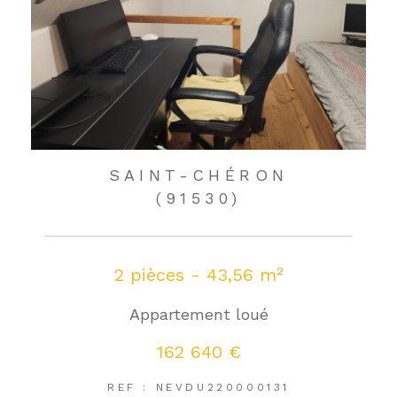
SAINT-CHÉRON
(91530)
2 pièces - 43,56 m²
Appartement loué
162 640 €
REF : NEVDU220000131