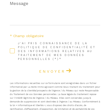
Message
*
* Champ obligatoire
J'AI PRIS CONNAISSANCE DE LA
POLITIQUE DE CONFIDENTIALITÉ ET
DES INFORMATIONS RELATIVES AU
TRAITEMENT DE MES DONNÉES
PERSONNELLES (*)*
ENVOYER
Les informations recueillies sur ce formulaire sont enregistrées dans un fichier
informatisé par La Boite Immo agissant comme Sous-traitant du traitement pour
la gestion de la clientèle/prospects de l'Agence / du Réseau qui reste Responsable
du Traitement de vos Données personnelles. La base légale du traitement repose
sur l'intérêt légitime de l'Agence / du Réseau. Elles sont conservées jusqu'à
demande de suppression et sont destinées à l'Agence / au Réseau. Conformément à
la loi « informatique et libertés », vous disposez des droits d’accès, de
rectification, d’effacement, d’opposition, de limitation et de portabilité de vos