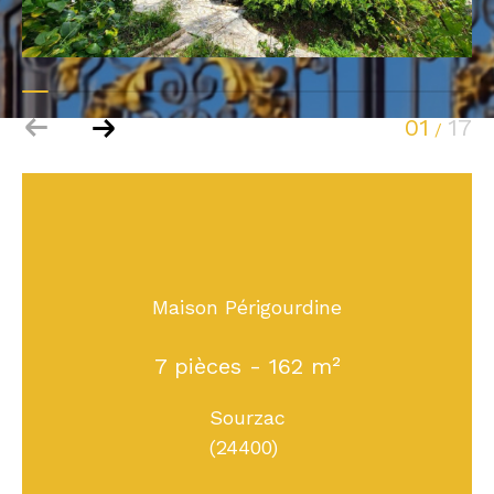
01
17
/
Maison Périgourdine
7 pièces - 162 m²
Sourzac
(24400)