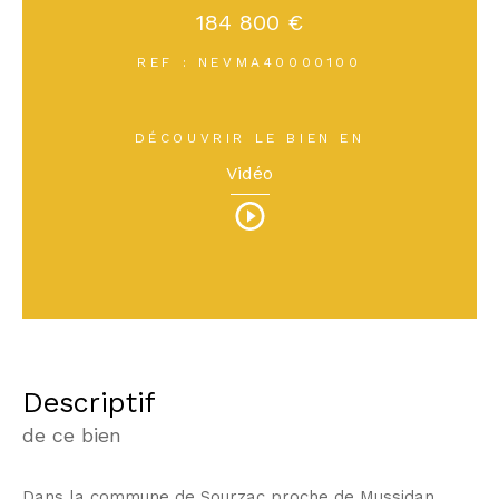
184 800 €
REF : NEVMA40000100
DÉCOUVRIR LE BIEN EN
Vidéo
descriptif
de ce bien
Dans la commune de Sourzac proche de Mussidan ,