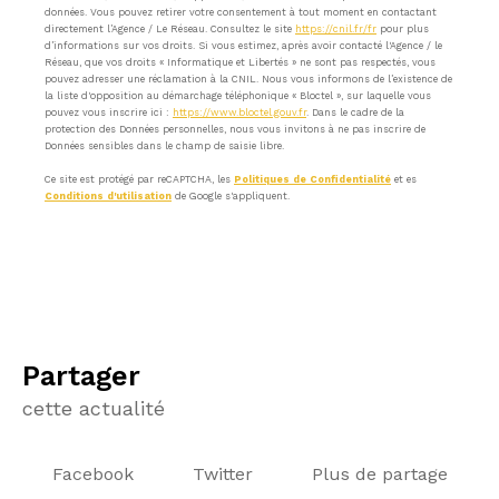
données. Vous pouvez retirer votre consentement à tout moment en contactant
directement l’Agence / Le Réseau. Consultez le site
https://cnil.fr/fr
pour plus
d’informations sur vos droits. Si vous estimez, après avoir contacté l'Agence / le
Réseau, que vos droits « Informatique et Libertés » ne sont pas respectés, vous
pouvez adresser une réclamation à la CNIL. Nous vous informons de l’existence de
la liste d'opposition au démarchage téléphonique « Bloctel », sur laquelle vous
pouvez vous inscrire ici :
https://www.bloctel.gouv.fr
. Dans le cadre de la
protection des Données personnelles, nous vous invitons à ne pas inscrire de
Données sensibles dans le champ de saisie libre.
Ce site est protégé par reCAPTCHA, les
Politiques de Confidentialité
et es
Conditions d'utilisation
de Google s'appliquent.
partager
cette actualité
Facebook
Twitter
Plus de partage