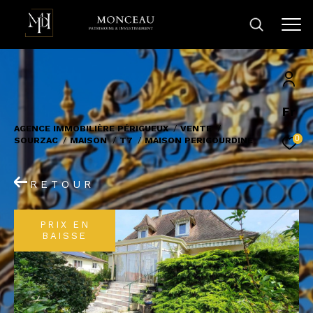
Fr
AGENCE IMMOBILIÈRE PÉRIGUEUX
VENTE
0
SOURZAC
MAISON
T7
MAISON PERIGOURDINE
RETOUR
PRIX EN
BAISSE