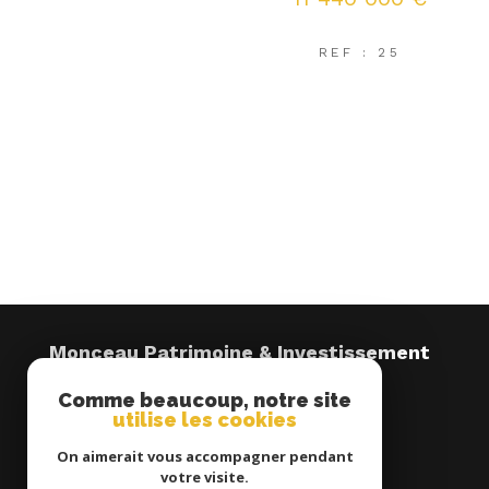
REF : 25
Monceau Patrimoine & Investissement
Dordogne
Comme beaucoup, notre site
utilise les cookies
0553801362
contactdordogne@monceauparis.immo
On aimerait vous accompagner pendant
votre visite.
8 Rue St Georges