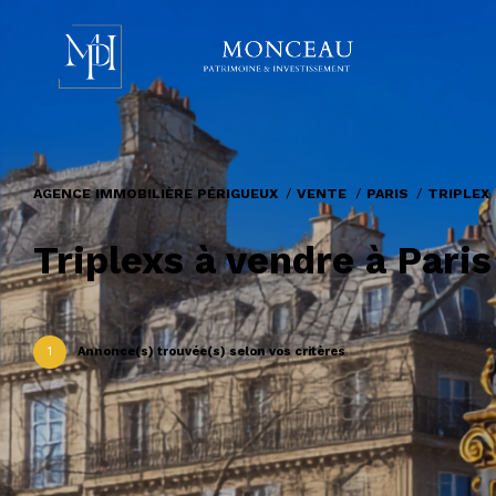
AGENCE IMMOBILIÈRE PÉRIGUEUX
VENTE
PARIS
TRIPLEX
Triplexs à vendre à Paris
1
Annonce(s) trouvée(s) selon vos critères