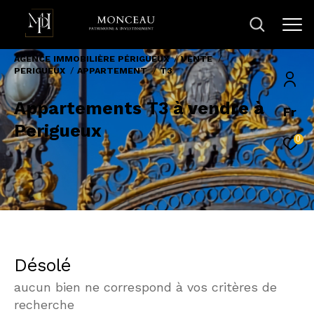
AGENCE IMMOBILIÈRE PÉRIGUEUX
VENTE
PERIGUEUX
APPARTEMENT
T3
Appartements T3 à vendre à
Fr
Perigueux
0
Désolé
aucun bien ne correspond à vos critères de
recherche