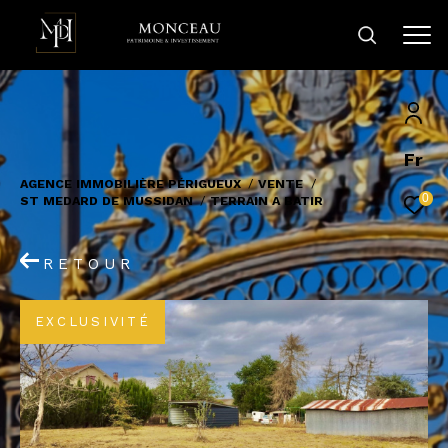
Fr
AGENCE IMMOBILIÈRE PÉRIGUEUX
VENTE
0
ST MEDARD DE MUSSIDAN
TERRAIN A BATIR
RETOUR
EXCLUSIVITÉ