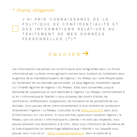
* Champ obligatoire
J'AI PRIS CONNAISSANCE DE LA
POLITIQUE DE CONFIDENTIALITÉ ET
DES INFORMATIONS RELATIVES AU
TRAITEMENT DE MES DONNÉES
PERSONNELLES (*)*
ENVOYER
Les informations recueillies sur ce formulaire sont enregistrées dans un fichier
informatisé par La Boite Immo agissant comme Sous-traitant du traitement pour
la gestion de la clientèle/prospects de l'Agence / du Réseau qui reste Responsable
du Traitement de vos Données personnelles. La base légale du traitement repose
sur l'intérêt légitime de l'Agence / du Réseau. Elles sont conservées jusqu'à
demande de suppression et sont destinées à l'Agence / au Réseau. Conformément à
la loi « informatique et libertés », vous disposez des droits d’accès, de
rectification, d’effacement, d’opposition, de limitation et de portabilité de vos
données. Vous pouvez retirer votre consentement à tout moment en contactant
directement l’Agence / Le Réseau. Consultez le site
https://cnil.fr/fr
pour plus
d’informations sur vos droits. Si vous estimez, après avoir contacté l'Agence / le
Réseau, que vos droits « Informatique et Libertés » ne sont pas respectés, vous
pouvez adresser une réclamation à la CNIL. Nous vous informons de l’existence de
la liste d'opposition au démarchage téléphonique « Bloctel », sur laquelle vous
pouvez vous inscrire ici :
https://www.bloctel.gouv.fr
. Dans le cadre de la