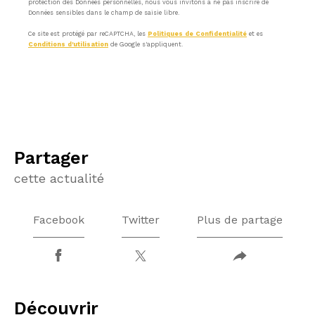
protection des Données personnelles, nous vous invitons à ne pas inscrire de
Données sensibles dans le champ de saisie libre.
Ce site est protégé par reCAPTCHA, les
Politiques de Confidentialité
et es
Conditions d'utilisation
de Google s'appliquent.
partager
cette actualité
Facebook
Twitter
Plus de partage
découvrir